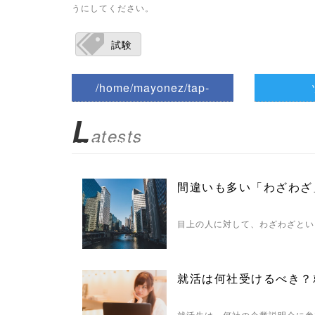
うにしてください。
試験
/home/mayonez/tap-
biz.jp/public_html/wp-
L
atests
content/themes/tapbiz_them
e/parts/sns-buttons.php on
間違いも多い「わざわざ
line
10
目上の人に対して、わざわざとい
/1022193"
onclick="window.open(this.h
就活は何社受けるべき？
ref, 'Gwindow', 'width=550,
height=450, menubar=no,
就活生は、何社の企業説明会に参