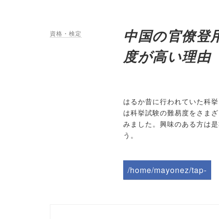
中国の官僚登
資格・検定
度が高い理由
はるか昔に行われていた科挙
は科挙試験の難易度をさまざ
みました。興味のある方は是
う。
/home/mayonez/tap-
biz.jp/public_html/wp-
content/themes/tapbiz