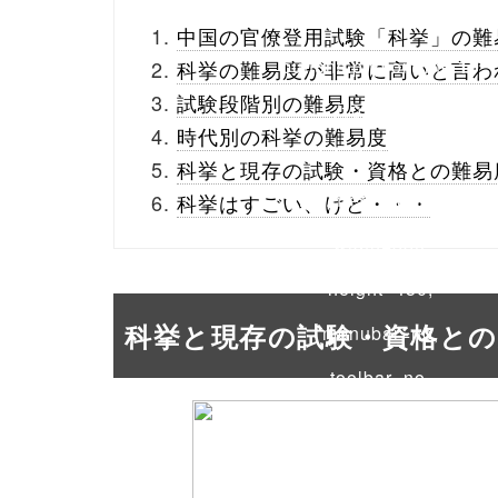
_theme/parts/sns-
中国の官僚登用試験「科挙」の難
buttons.php on line
10
科挙の難易度が非常に高いと言わ
試験段階別の難易度
/1022193"
時代別の科挙の難易度
onclick="window.open
科挙と現存の試験・資格との難易
(this.href, 'Gwindow',
科挙はすごい、けど・・・
'width=550,
height=450,
科挙と現存の試験・資格との
menubar=no,
toolbar=no,
scrollbars=yes');
return false;"> シェア