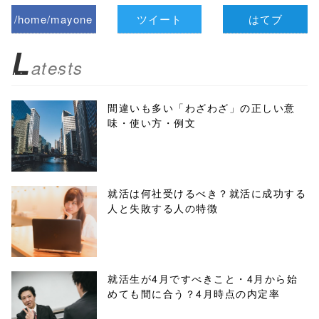
/home/mayone
ツイート
はてブ
z/tap-
L
atests
biz.jp/public_ht
ml/wp-
間違いも多い「わざわざ」の正しい意
味・使い方・例文
content/themes
/tapbiz_theme/
parts/sns-
就活は何社受けるべき？就活に成功する
人と失敗する人の特徴
buttons.php on
line
10
/1074688"
就活生が4月ですべきこと・4月から始
めても間に合う？4月時点の内定率
onclick="windo