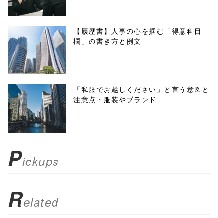
w.open(this.hre
f, 'Gwindow',
【履歴書】人事の心を掴む「得意科目
欄」の書き方と例文
'width=550,
height=450,
menubar=no,
「私服でお越しください」と言う意図と
注意点・服装やブランド
toolbar=no,
scrollbars=yes'
); return
P
ickups
false;"> シェア
R
elated