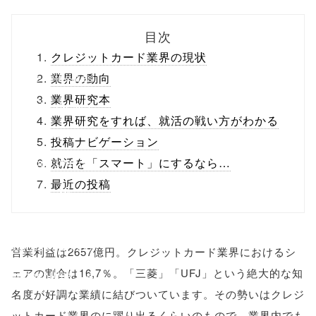
biz.jp/public_ht
目次
ml/wp-
クレジットカード業界の現状
content/themes
業界の動向
業界研究本
/tapbiz_theme/
業界研究をすれば、就活の戦い方がわかる
parts/sns-
投稿ナビゲーション
buttons.php on
就活を「スマート」にするなら…
最近の投稿
line
10
/1074688"
onclick="windo
営業利益は2657億円。クレジットカード業界におけるシ
ェアの割合は16,7％。「三菱」「UFJ」という絶大的な知
w.open(this.hre
名度が好調な業績に結びついています。その勢いはクレジ
f, 'Gwindow',
ットカード業界のに躍り出るくらいのもので、業界内でも