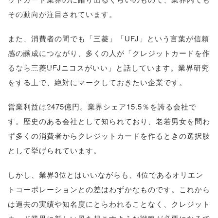
'width=550,
その動向が注目されています。
height=450,
また、消費者の間でも「三菱」「UFJ」という言葉が信頼
menubar=no,
感の醸成につながり、多くの人が「クレジットカードを作
るなら三菱UFJニコスがいい」と話しています。業界研究
toolbar=no,
をする上で、絶対にマークしておきたい企業です。
scrollbars=yes'
営業利益は2475億円。業界シェア15.5％を誇る会社で
); return
す。歴史のある会社として知られており、老若男女を問わ
false;"> シェア
ず多くの消費者からクレジットカードを作るときの選択肢
として挙げられています。
しかし、業界3位とはいいながらも、4位であるオリエン
トコーポレーションとの差はわずかなものです。これから
は過去の実績や知名度にとらわれることなく、クレジット