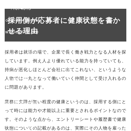
/1074613"
採用側が応募者に健康状態を書か
onclick="windo
せる理由
w.open(this.hre
f, 'Gwindow',
採用者は就活の場で、企業で長く働き戦力となる人材を探
'width=550,
しています。例え人より優れている能力を持っていても、
height=450,
持病が悪化しほとんど会社に出てこれない、というような
人物では一丸となって働いていく仲間として受け入れるの
menubar=no,
に問題があります。
toolbar=no,
業務に支障が無い程度の健康というのは、採用する側にと
scrollbars=yes'
って時には能力や才能以上に重要とされるポイントなので
); return
す。そのような点から、エントリーシートや履歴書で健康
false;"> シェア
状態についての記載があるのは、実際にその人物を雇った