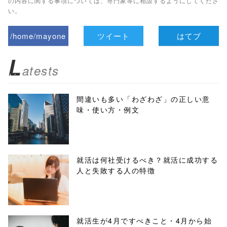
の内容に関する事項については、専門家等に相談するようにしてくださ
い。
/home/mayone
ツイート
はてブ
z/tap-
L
atests
biz.jp/public_ht
ml/wp-
間違いも多い「わざわざ」の正しい意
味・使い方・例文
content/themes
/tapbiz_theme/
parts/sns-
就活は何社受けるべき？就活に成功する
人と失敗する人の特徴
buttons.php on
line
10
/1074613"
就活生が4月ですべきこと・4月から始