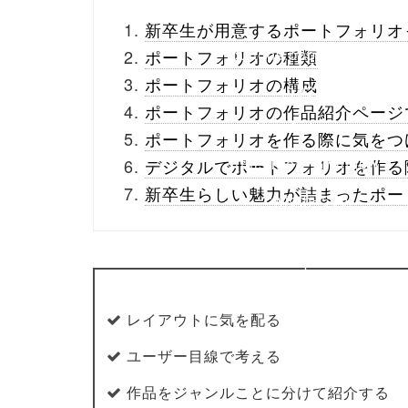
_theme/parts/sns-
新卒生が用意するポートフォリオ
buttons.php on line
10
ポートフォリオの種類
ポートフォリオの構成
/1133263"
ポートフォリオの作品紹介ページ
onclick="window.open
ポートフォリオを作る際に気をつ
(this.href, 'Gwindow',
デジタルでポートフォリオを作る
新卒生らしい魅力が詰まったポー
'width=550,
height=450,
menubar=no,
toolbar=no,
レイアウトに気を配る
scrollbars=yes');
ユーザー目線で考える
return false;"> シェア
作品をジャンルことに分けて紹介する