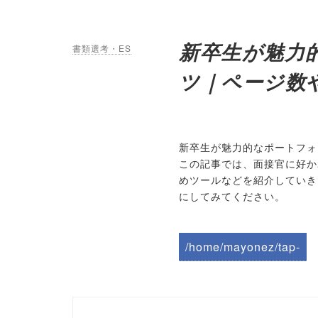
新卒生が魅力
書類選考・ES
ツ｜ページ数
新卒生が魅力的なポートフォ
この記事では、面接官に好か
めツールなどを紹介していき
にしてみてください。
/home/mayonez/tap-
biz.jp/public_html/wp-
content/themes/tapbiz