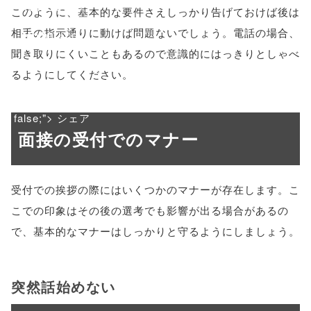
menubar=no,
このように、基本的な要件さえしっかり告げておけば後は
相手の指示通りに動けば問題ないでしょう。電話の場合、
toolbar=no,
聞き取りにくいこともあるので意識的にはっきりとしゃべ
scrollbars=yes'
るようにしてください。
); return
false;"> シェア
面接の受付でのマナー
受付での挨拶の際にはいくつかのマナーが存在します。こ
こでの印象はその後の選考でも影響が出る場合があるの
で、基本的なマナーはしっかりと守るようにしましょう。
突然話始めない