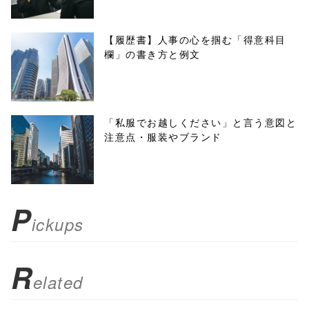
w.open(this.hre
f, 'Gwindow',
【履歴書】人事の心を掴む「得意科目
欄」の書き方と例文
'width=550,
height=450,
menubar=no,
「私服でお越しください」と言う意図と
注意点・服装やブランド
toolbar=no,
scrollbars=yes'
); return
P
ickups
false;"> シェア
R
elated