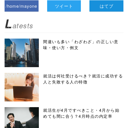
/home/mayone
ツイート
はてブ
z/tap-
L
atests
biz.jp/public_ht
ml/wp-
間違いも多い「わざわざ」の正しい意
味・使い方・例文
content/themes
/tapbiz_theme/
parts/sns-
就活は何社受けるべき？就活に成功する
人と失敗する人の特徴
buttons.php on
line
10
/1074522"
就活生が4月ですべきこと・4月から始
めても間に合う？4月時点の内定率
onclick="windo