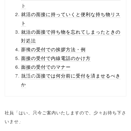
content/themes
ト
就活の面接に持っていくと便利な持ち物リス
/tapbiz_theme/
ト
parts/sns-
就活の面接で持ち物を忘れてしまったときの
buttons.php on
対処法
面接の受付での挨拶方法・例
line
10
面接の受付で内線電話のかけ方
/1074522"
面接の受付でのマナー
onclick="windo
就活の面接では何分前に受付を済ませるべき
か
w.open(this.hre
f, 'Gwindow',
'width=550,
社員「はい、只今ご案内いたしますので、少々お待ち下さ
いませ」
height=450,