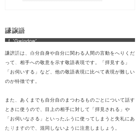
/1050571"
onclick="windo
w.open(this.hre
謙譲語
f, 'Gwindow',
謙譲語は、自分自身や自分に関わる人間の言動をへりくだ
'width=550,
って、相手への敬意を示す敬語表現です。「拝見する」
height=450,
「お伺いする」など、他の敬語表現に比べて表現が難しい
menubar=no,
のが特徴です。
toolbar=no,
また、あくまでも自分自のまつわるものごとについて話す
scrollbars=yes'
ときに使うので、目上の相手に対して「拝見される」や
); return
「お伺いなさる」といったふうに使ってしまうと失礼にあ
たりますので、混同しないように注意しましょう。
false;"> シェア