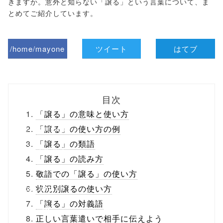
きますか。意外と知らない「譲る」という言葉について、ま
とめてご紹介しています。
/home/mayone
ツイート
はてブ
z/tap-
biz.jp/public_ht
目次
ml/wp-
「譲る」の意味と使い方
content/themes
「譲る」の使い方の例
「譲る」の類語
/tapbiz_theme/
「譲る」の読み方
parts/sns-
敬語での「譲る」の使い方
buttons.php on
状況別譲るの使い方
「譲る」の対義語
line
10
正しい言葉遣いで相手に伝えよう