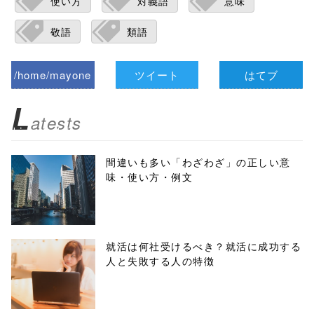
使い方
対義語
意味
敬語
類語
/home/mayone
ツイート
はてブ
z/tap-
L
atests
biz.jp/public_ht
ml/wp-
間違いも多い「わざわざ」の正しい意
味・使い方・例文
content/themes
/tapbiz_theme/
parts/sns-
就活は何社受けるべき？就活に成功する
人と失敗する人の特徴
buttons.php on
line
10