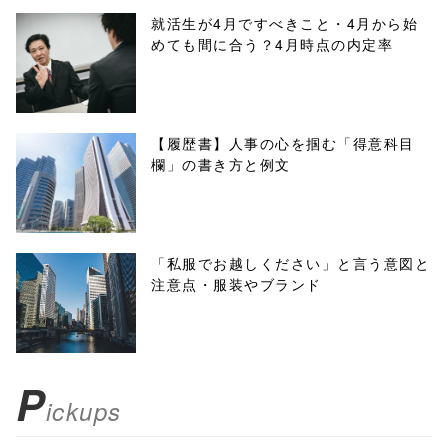
/1050571"
就活生が4月ですべきこと・4月から始
めても間に合う？4月時点の内定率
onclick="windo
w.open(this.hre
f, 'Gwindow',
【履歴書】人事の心を掴む「得意科目
欄」の書き方と例文
'width=550,
height=450,
menubar=no,
「私服でお越しください」と言う意図と
注意点・服装やブランド
toolbar=no,
scrollbars=yes'
); return
P
ickups
false;"> シェア