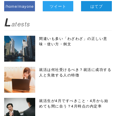
/home/mayone
ツイート
はてブ
z/tap-
L
atests
biz.jp/public_ht
ml/wp-
間違いも多い「わざわざ」の正しい意
味・使い方・例文
content/themes
/tapbiz_theme/
parts/sns-
就活は何社受けるべき？就活に成功する
人と失敗する人の特徴
buttons.php on
line
10
/1018456"
就活生が4月ですべきこと・4月から始
めても間に合う？4月時点の内定率
onclick="windo