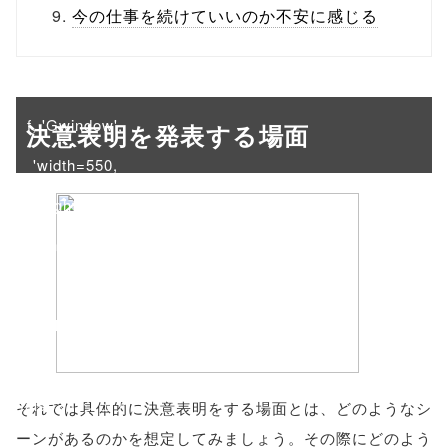
/1018456"
今の仕事を続けていいのか不安に感じる
onclick="windo
w.open(this.hre
f, 'Gwindow',
決意表明を発表する場面
'width=550,
height=450,
menubar=no,
toolbar=no,
scrollbars=yes'
); return
false;"> シェア
それでは具体的に決意表明をする場面とは、どのようなシ
ーンがあるのかを想定してみましょう。その際にどのよう