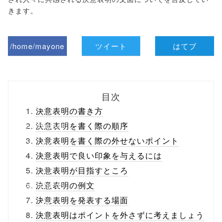
きます。
/home/mayone
ツイート
はてブ
z/tap-
biz.jp/public_ht
目次
ml/wp-
決意表明の書き方
content/themes
決意表明を書く際の順序
決意表明を書く際の外せないポイント
/tapbiz_theme/
決意表明で良い印象を与えるには
parts/sns-
決意表明が目指すところ
buttons.php on
決意表明の例文
決意表明を発表する場面
line
10
決意表明はポイントを外さずに考えましょう