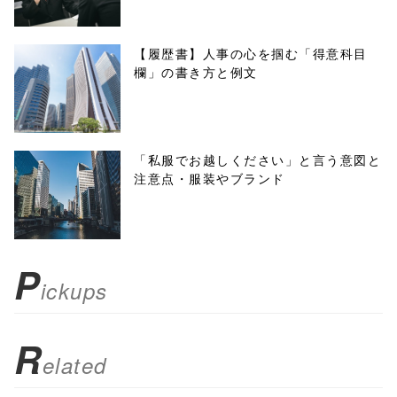
w.open(this.hre
f, 'Gwindow',
【履歴書】人事の心を掴む「得意科目
欄」の書き方と例文
'width=550,
height=450,
menubar=no,
「私服でお越しください」と言う意図と
注意点・服装やブランド
toolbar=no,
scrollbars=yes'
); return
P
ickups
false;"> シェア
R
elated