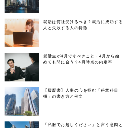
/tapbiz_theme/
parts/sns-
就活は何社受けるべき？就活に成功する
人と失敗する人の特徴
buttons.php on
line
10
/1074757"
就活生が4月ですべきこと・4月から始
めても間に合う？4月時点の内定率
onclick="windo
w.open(this.hre
f, 'Gwindow',
【履歴書】人事の心を掴む「得意科目
欄」の書き方と例文
'width=550,
height=450,
menubar=no,
「私服でお越しください」と言う意図と