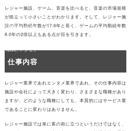
menubar=no,
レジャー施設、ゲーム、音楽を比べると、音楽の市場規模
toolbar=no,
が際立って小さいことがわかります。そして、レジャー施
設の平均勤続年数が17.6年と長く、ゲームの平均勤続年数
scrollbars=yes'
8.0年の2倍以上もある点が目を引きます。
); return
false;"> シェア
仕事内容
レジャー業界であれエンタメ業界であれ、その仕事内容は
施設や会社によって大きく変わり、さまざまな職種があり
ますが、どのような職種にしても、本質的にはサービス業
であることに変わりはありません。
レジャー施設では単に客の前に立つというだけではなく、