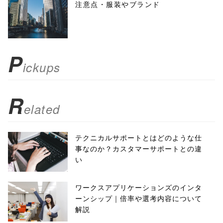
注意点・服装やブランド
toolbar=no,
scrollbars=yes'
); return
P
ickups
false;"> シェア
R
elated
テクニカルサポートとはどのような仕
事なのか？カスタマーサポートとの違
い
ワークスアプリケーションズのインタ
ーンシップ｜倍率や選考内容について
解説