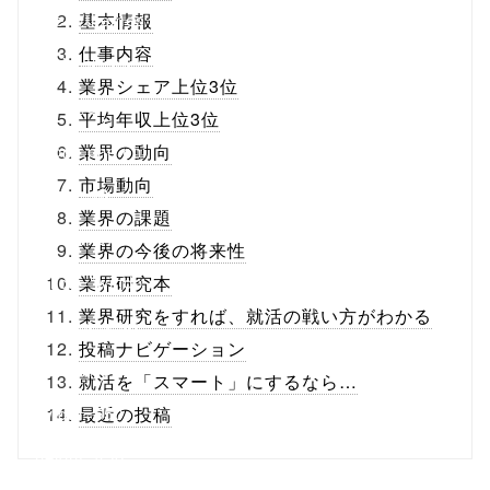
content/themes
基本情報
仕事内容
/tapbiz_theme/
業界シェア上位3位
parts/sns-
平均年収上位3位
buttons.php on
業界の動向
市場動向
line
10
業界の課題
/1074757"
業界の今後の将来性
onclick="windo
業界研究本
業界研究をすれば、就活の戦い方がわかる
w.open(this.hre
投稿ナビゲーション
f, 'Gwindow',
就活を「スマート」にするなら…
'width=550,
最近の投稿
height=450,