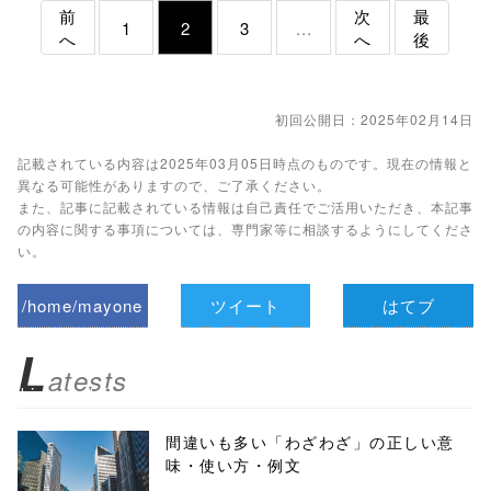
前
次
最
1
2
3
...
へ
へ
後
初回公開日：2025年02月14日
記載されている内容は2025年03月05日時点のものです。現在の情報と
異なる可能性がありますので、ご了承ください。
また、記事に記載されている情報は自己責任でご活用いただき、本記事
の内容に関する事項については、専門家等に相談するようにしてくださ
い。
/home/mayone
ツイート
はてブ
z/tap-
L
atests
biz.jp/public_ht
ml/wp-
間違いも多い「わざわざ」の正しい意
味・使い方・例文
content/themes